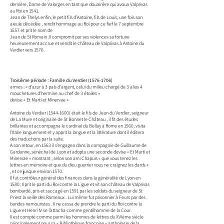
dernière, Dame de Valorges en tant que douairière qui avoua Valprivas
au Roi en 1541.
Jean de Thelys enfin, le petit fils d’Antoine, fils de Louis, une fois son
aieule décédée , rendit hommage au Roi pour ce fief le 7 septembre
1557 et prit le nom de
Jean de St Romain .Il compromit par ses violences sa fortune
heureusement accrue et vendit le château de Valprivas à Antoine du
Verdier vers 1576.
Troisième période : Famille du Verdier
(1576-1706)
armes : « d'azur à 3 pals d'argent, celui du milieu chargé de 3 alias 4
mouchetures d'hermine au chef de 3 étoiles »
devise « Et Marti et Minervae »
Antoine du Verdier
(1544-1600)
était le fils de Jean du Verdier, seigneur
de La Mure et originaire de St Bonnet le Château , il fit des études
brillantes et accompagna le cardinal du Bellay à Rome en 1560, visita
l’Italie longuement et y apprit la langue et la littérature dont il éditera
des traductions par la suite.
A son retour, en 1563 il s’engagea dans la compagnie de Guillaume de
Gardanne, sénéchal de Lyon et adopta une seconde devise « Et Marti et
Minervae » montrant , selon son ami Chapuis « que vous tenez les
lettres en mémoire et que du dieu guerrier vous ne craignez les dards »
, et ce jusque environ 1570.
Il fut contrôleur général des finances dans la généralité de Lyon en
1580; Il prit le parti du Roi contre la Ligue et vit son château de Valprivas
bombardé, pris et saccagé en 1591 par les soldats du seigneur de St
Priest la veille des Rameaux . Lui même fut prisonnier à Feurs par des
bandes nemouristes . Il ne cessa de prendre le parti du Roi contre la
Ligue et Henri IV se l’attacha comme gentilhomme de la Cour.
Il est compté comme parmi les hommes de lettres du XVIème siècle
principalement pour sa « Bibliothèque françoise » anthologie de la