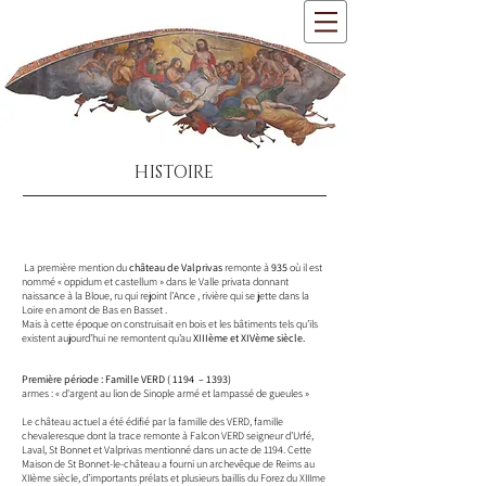
HISTOIRE
La première mention du
château de Valprivas
remonte à
935
où il est
nommé « oppidum et castellum » dans le Valle privata donnant
naissance à la Bloue, ru qui rejoint l’Ance , rivière qui se jette dans la
Loire en amont de Bas en Basset .
Mais à cette époque on construisait en bois et les bâtiments tels qu’ils
existent aujourd’hui ne remontent qu’au
XIIIème et XIVème siècle.
Première période : Famille VERD ( 1194 – 1393)
armes : « d'argent au lion de Sinople armé et lampassé de gueules »
Le château actuel a été édifié par la famille des VERD, famille
chevaleresque dont la trace remonte à Falcon VERD seigneur d’Urfé,
Laval, St Bonnet et Valprivas mentionné dans un acte de 1194. Cette
Maison de St Bonnet-le-château a fourni un archevêque de Reims au
XIIème siècle, d’importants prélats et plusieurs baillis du Forez du XIIIme