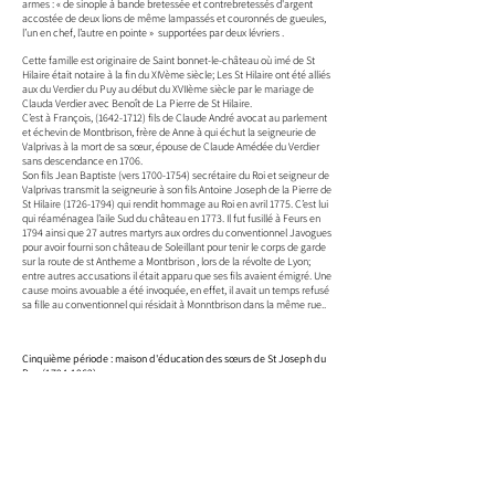
armes : « de sinople à bande bretessée et contrebretessés d'argent
accostée de deux lions de même lampassés et couronnés de gueules,
l’un en chef, l’autre en pointe » supportées par deux lévriers .
Cette famille est originaire de Saint bonnet-le-château où imé de St
Hilaire était notaire à la fin du XIVème siècle; Les St Hilaire ont été alliés
aux du Verdier du Puy au début du XVIIème siècle par le mariage de
Clauda Verdier avec Benoît de La Pierre de St Hilaire.
C’est à François,
(1642-1712)
fils de Claude André avocat au parlement
et échevin de Montbrison, frère de Anne à qui échut la seigneurie de
Valprivas à la mort de sa sœur, épouse de Claude Amédée du Verdier
sans descendance en 1706.
Son fils Jean Baptiste (vers
1700-1754)
secrétaire du Roi et seigneur de
Valprivas transmit la seigneurie à son fils Antoine Joseph de la Pierre de
St Hilaire
(1726-1794)
qui rendit hommage au Roi en avril 1775. C’est lui
qui réaménagea l’aile Sud du château en 1773. Il fut fusillé à Feurs en
1794 ainsi que 27 autres martyrs aux ordres du conventionnel Javogues
pour avoir fourni son château de Soleillant pour tenir le corps de garde
sur la route de st Antheme a Montbrison , lors de la révolte de Lyon;
entre autres accusations il était apparu que ses fils avaient émigré. Une
cause moins avouable a été invoquée, en effet, il avait un temps refusé
sa fille au conventionnel qui résidait à Monntbrison dans la même rue..
Cinquième période : maison d'éducation des sœurs de St Joseph du
Puy
(1794-1962)
Puis le château a été confisqué et vendu comme bien national et
divisé.
L’abbé Laignel, chapelain, curé de Bas en Basset racheta l’aile nord en
secondes mains et dès 1806 revendit ce qu’il avait acquis aux sœurs
Jeanne Marie et Marguerite Demore, denteleuses à Valprivas et à Marie
Cheuclin qui créèrent une maison d’éducation pour jeunes filles. L’abbé
Antoine Deleage, successeur de l’abbé Laignel, rachetait en 1817 une