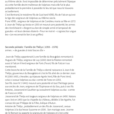
au XVème siècle. Il est impossible de déterminer précisément l'époque
où cette famille devint maîtresse de Valprivas mais elle fut le plus
probablement la première à posséder le lieu tel que nous le trouvons
actuellement.
C’est Bertrand, le troisième fils de Guichard VERD, fils de Falcon qui est
la tige des seigneurs de Valprivas au XIIIème siecle.
Pons VERD , seigneur de Valprivas et de Condrieu maria sa fille en 1372
à Jean de Thélys qui testa en 1393 et mourut sans posterité; les armes
des Verd étaient « d’argent au lion de sinople armé et lampassé de
gueules » et leurs devises étaient « Peur ne mal et « cognoscitur ungue
leo » (on reconnait le lion à ses griffes)
Seconde période : Famille de Thélys ( 1393 – 1576)
armes : « de gueules à trois fasces d’or »
Jean de Thélys appartenait à une famille du Beaujolais remontant à
Hugues de Thélys, seigneur de Lay (1260) dont la filiation remontait
aussi à Falcon II Verd seigneur de Foris (Feurs) fils de Falcon I sus
mentionné.
Cette branche de la Famille de Thélys a donné naissance à Jean II de
Thélys, gouverneur du Beaujolais et c’est le fils aîné de ce dernier Jean
III
(1360-1430
, chevalier, qui épouse Agnès Verd, fille de Pons Verd;
celui-ci avoua Valprivas au duc-comte de Forez en 1393.
Son fils Jean IV (+1441) mourut sans posterité et tout l’héritage passa
aux oncles de Jean, seigneurs de l’Espinasse et du Sou, puis à ses fils
Antoine, Josserand et Gauthier qui avouèrent Valprivas au duc -comte
de Forez en 1459.
Josserand de Thelys est toujours seigneur de Valprivas en 1490. Notons
que c’est en 1493 que la chapelle du château, dédiée à Ste Agathe, fut
consacrée par Philippe de la Filhe, évêque d'Autun .
Antoine de Thélys , probablement un des fils de Josserand , avoua
Valprivas à la duchesse Suzanne en 1506 . Son mariage avec Jeanne
de St Romain lui apporte la seigneurie de Valorges et c’est cette